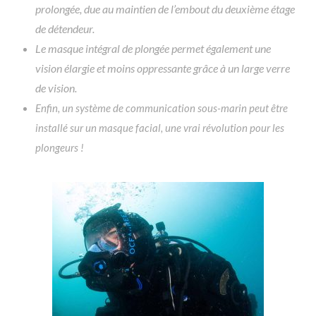
prolongée, due au maintien de l’embout du deuxième étage
de détendeur.
Le masque intégral de plongée permet également une
vision élargie et moins oppressante grâce à un large verre
de vision.
Enfin, un système de communication sous-marin peut être
installé sur un masque facial, une vrai révolution pour les
plongeurs !