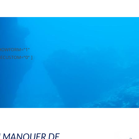
SHOWFORM="1"
DECUSTOM="0" ]
N MANQUER DE