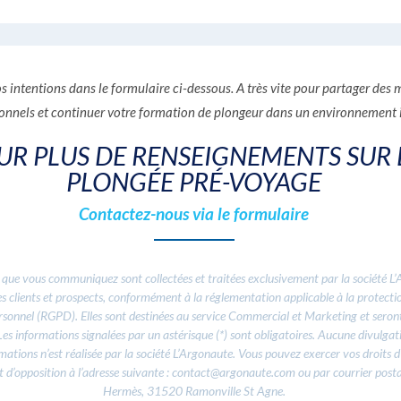
s intentions dans le formulaire ci-dessous. A très vite pour partager de
onnels et continuer votre formation de plongeur dans un environnement 
UR PLUS DE RENSEIGNEMENTS SUR 
PLONGÉE PRÉ-VOYAGE
Contactez-nous via le formulaire
 que vous communiquez sont collectées et traitées exclusivement par la société L
des clients et prospects, conformément à la réglementation applicable à la protect
rsonnel (RGPD). Elles sont destinées au service Commercial et Marketing et seron
es informations signalées par un astérisque (*) sont obligatoires. Aucune divulgat
mations n’est réalisée par la société L’Argonaute. Vous pouvez exercer vos droits d
et d’opposition à l’adresse suivante :
contact@argonaute.com
ou par courrier post
Hermès, 31520 Ramonville St Agne.