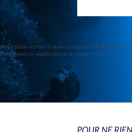
[WPCR_SHOW POSTID="1" NUM="0" PAGINATE="0" PERPAGE="0" 
HIDEREVIEWS="0" HIDERESPONSE="0" SNIPPET="140" MORE="" HI
POUR NE RIE