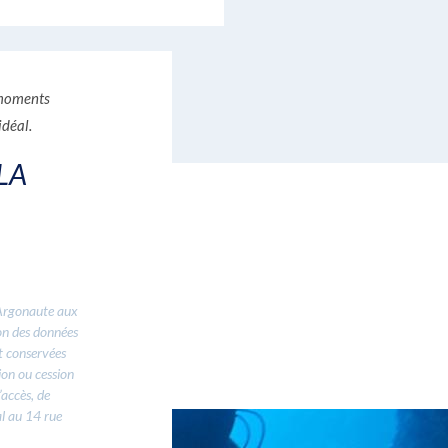
s moments
idéal.
LA
’Argonaute aux
ion des données
t conservées
ion ou cession
’accès, de
al au 14 rue