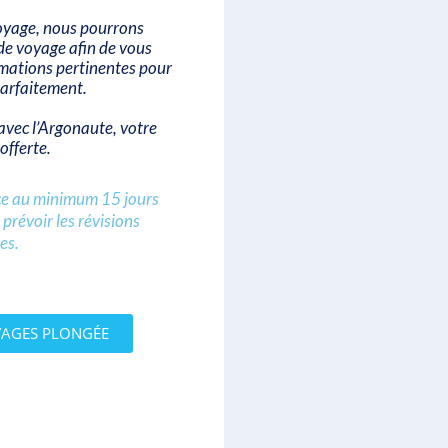
oyage, nous pourrons
de voyage afin de vous
rmations pertinentes pour
parfaitement.
avec l’Argonaute, votre
offerte.
nce au minimum 15 jours
prévoir les révisions
es.
YAGES PLONGÉE