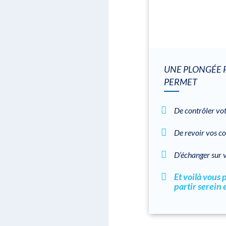
UNE PLONGÉE 
PERMET
De contrôler vo
De revoir vos c
D’échanger sur v
Et voilà vous
partir serein 