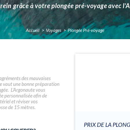
erein grâce à votre plongée pré-voyage avec l’
Accueil
Voyages
Plongée Pré-voyage
ésagréments des mauvaises
 ne vaut une bonne préparation
ngée. L‘Argonaute vous
e personnalisée afin de
ériel et réviser vos
osse de 15 mètres.
PRIX DE LA PLON