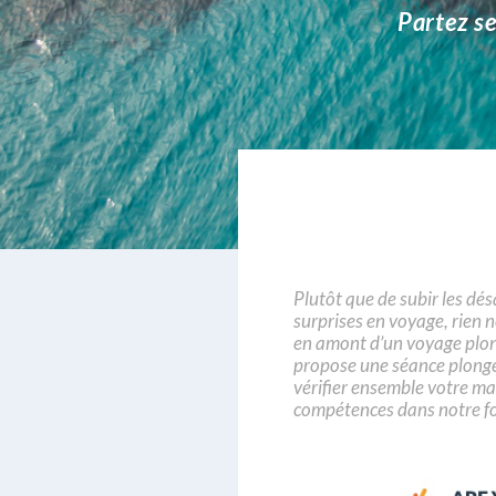
Partez s
Plutôt que de subir les d
surprises en voyage, rien
en amont d’un voyage plo
propose une séance plongé
vérifier ensemble votre mat
compétences d
ans notre f