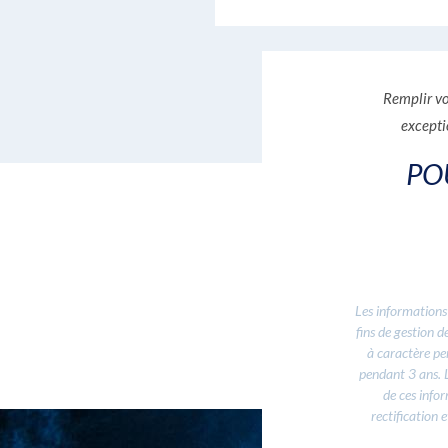
Remplir vo
excepti
PO
Les informations
fins de gestion 
à caractère pe
pendant 3 ans. L
de ces infor
rectification 